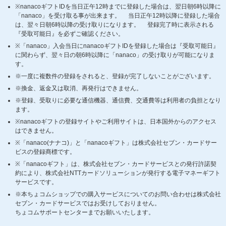
※nanacoギフトIDを当日正午12時までに登録した場合は、翌日朝6時以降に
「nanaco」を受け取る事が出来ます。 当日正午12時以降に登録した場合
は、翌々日朝6時以降の受け取りになります。 登録完了時に表示される
『受取可能日』を必ずご確認ください。
※「nanaco」入会当日にnanacoギフトIDを登録した場合は『受取可能日』
に関わらず、翌々日の朝6時以降に「nanaco」の受け取りが可能になりま
す。
※一度に複数件の登録をされると、登録が完了しないことがございます。
※換金、返金又は取消、再発行はできません。
※登録、受取りに必要な通信機器、通信費、交通費等は利用者の負担となり
ます。
※nanacoギフトの登録サイトやご利用サイトは、日本国外からのアクセス
はできません。
※「nanaco(ナナコ)」と「nanacoギフト」は株式会社セブン・カードサー
ビスの登録商標です。
※「nanacoギフト」は、株式会社セブン・カードサービスとの発行許諾契
約により、株式会社NTTカードソリューションが発行する電子マネーギフト
サービスです。
※本ちょコムショップでの購入サービスについてのお問い合わせは株式会社
セブン・カードサービスではお受けしておりません。
ちょコムサポートセンターまでお願いいたします。