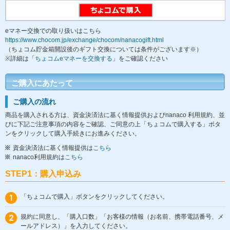
eマネー交換での取り扱いはこちら
https://www.chocom.jp/exchange/chocom/nanacogift.html
（ちょコム貯金箱開設後のギフト交換については条件がございます※）
※詳細は「
ちょコムeマネーを交換する
」をご確認ください
ご購入にあたって
ご購入の流れ
商品を購入される方は、資金決済法に基く情報提供およびnanaco 利用規約、並
びに下記ご注意事項の内容をご確認、ご同意の上「ちょコムで購入する」ボタ
ンをクリックして購入手続きにお進みください。
資金決済法に基く情報提供は
こちら
nanaco利用規約は
こちら
STEP1：購入申込み
「ちょコムで購入」ボタンをクリックしてください。
規約に同意し、「購入口数」「お客様の情報（お名前、携帯電話番号、メ
ールアドレス）」を入力してください。