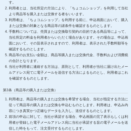
す。
利用者とは、当社所定の方法により、「ちょコムショップ」を利用して当社
より商品等を購入または交換する者をいいます。
利用者は、「ちょコムショップ」を利用する前に、申込画面において、購入
または交換の対象となる商品等の諸条件を確認するものとします。
手数料については、売買または交換取引契約の目的である商品等によって、
当社所定の料金を利用者からいただく場合があります。その場合は、申込画
面において、その旨表示されますので、利用者は、表示された手数料額等を
確認するものとします。
商品等のお支払い金額は、商品等購入または交換代金、手数料および消費税
の合計となります。
当社が利用者に連絡する方法は、原則として、利用者が当社に届け出たメー
ルアドレス宛てに電子メールを送信する方法によるものとし、利用者はこれ
を確認するものとします。
第3条（商品等の購入または交換）
利用者は、商品等の購入または交換を希望する場合、当社が指定する方法に
従って商品等の購入または交換を申込むものとします。利用者は、申込み内
容につき真実かつ正確なデータを入力し、送信するものとします。
前項の申込に対して、当社が承諾する場合、申込画面の完了表示もしくは利
用者が登録した電子メールアドレス宛に当社が承諾する旨の電子メールを送
信した時をもって、注文受付するものとします。