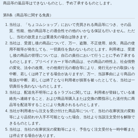
商品等の返品等はできないものとし、予め了承するものとします。
第8条（商品等に関する免責）
当社は、「ちょコムショップ」において売買される商品等につき、その品
質、性能、他の商品等との適合性その他のいかなる保証も行いません。ただ
し、当社の故意または重過失の場合は除きます。
当社は、受渡し後の商品について、万一、盗難、不正使用、紛失、商品の使
用不能等が発生しても、一切責任を負わないものとします。利用者は、受渡
し後の商品の管理については、自己の責任において行うことに予め了承する
ものとします。プリペイドカード等の商品は、その商品の特性上、社会情勢
の変化、法令の改廃、その他発行元の都合等により、発行元がその取扱いを
中断、若しくは終了とする場合がありますが、万一、当該事由により商品の
取扱が中断、若しくは終了となり利用者が損害を被ったとしても、当社は一
切責任を負わないものとします。
当社は、配送先不明等によるトラブルに関しては、利用者が登録している連
絡先へ連絡すること、および商品等購入または交換の際指示した送付先に商
品等を配送等することにより免責されるものとします。
当社が利用者から注文を受け付けた商品等について、当社の在庫状況の変動
等により品切れや入手不可能となった場合、当社より当該注文受付を解除で
きるものとします。
当社は、当社の在庫状況の変動等により、予告なく注文受付を一時中断また
は停止する場合があります。