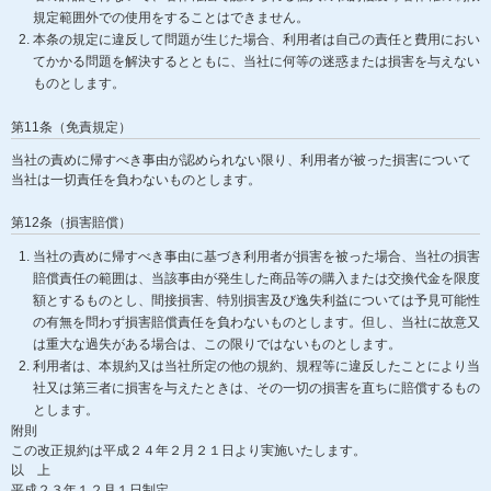
規定範囲外での使用をすることはできません。
本条の規定に違反して問題が生じた場合、利用者は自己の責任と費用におい
てかかる問題を解決するとともに、当社に何等の迷惑または損害を与えない
ものとします。
第11条（免責規定）
当社の責めに帰すべき事由が認められない限り、利用者が被った損害について
当社は一切責任を負わないものとします。
第12条（損害賠償）
当社の責めに帰すべき事由に基づき利用者が損害を被った場合、当社の損害
賠償責任の範囲は、当該事由が発生した商品等の購入または交換代金を限度
額とするものとし、間接損害、特別損害及び逸失利益については予見可能性
の有無を問わず損害賠償責任を負わないものとします。但し、当社に故意又
は重大な過失がある場合は、この限りではないものとします。
利用者は、本規約又は当社所定の他の規約、規程等に違反したことにより当
社又は第三者に損害を与えたときは、その一切の損害を直ちに賠償するもの
とします。
附則
この改正規約は平成２４年２月２１日より実施いたします。
以 上
平成２３年１２月１日制定