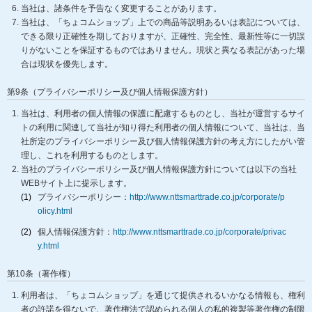
当社は、諸条件を予告なく変更することがあります。
当社は、「ちょコムショップ」上での商品等説明あるいは表記については、
できる限り正確性を期しておりますが、正確性、完全性、最新性等に一切誤
りがないことを保証するものではありません。現状と異なる表記があった場
合は現状を優先します。
第9条（プライバシーポリシー及び個人情報保護方針）
当社は、利用者の個人情報の保護に配慮するものとし、当社が運営するサイ
トの利用に関連して当社が知り得た利用者の個人情報について、当社は、当
社所定のプライバシーポリシー及び個人情報保護方針の考え方にしたがい管
理し、これを利用するものとします。
当社のプライバシーポリシー及び個人情報保護方針については以下の当社
WEBサイト上に提示します。
(1)
プライバシーポリシー：
http://www.nttsmarttrade.co.jp/corporate/p
olicy.html
(2)
個人情報保護方針：
http://www.nttsmarttrade.co.jp/corporate/privac
y.html
第10条（著作権）
利用者は、「ちょコムショップ」を通じて提供されるいかなる情報も、権利
者の許諾を得ないで、著作権法で認められる個人の私的複製等著作権の制限